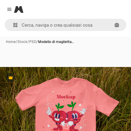
Magnific
Close menu
Cerca 
Home
/
Stock
/
PSD
/
Modello di maglietta…
Premium