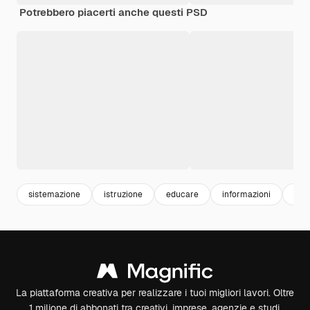
Potrebbero piacerti anche questi PSD
sistemazione
istruzione
educare
informazioni
ogge
La piattaforma creativa per realizzare i tuoi migliori lavori. Oltre
1 milione di abbonati tra creativi, imprese, agenzie e studi.