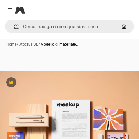
Magnific
Close menu
Cerca 
Home
/
Stock
/
PSD
/
Modello di materiale…
Premium