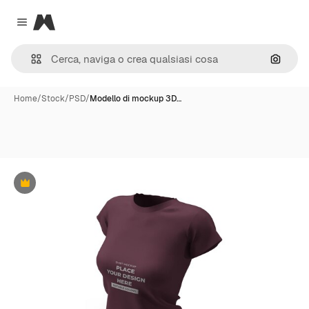
Magnific
Close menu
Cerca 
Home
/
Stock
/
PSD
/
Modello di mockup 3D…
Premium