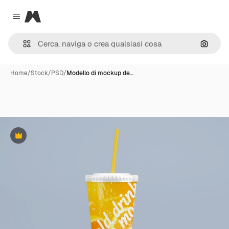
Magnific
Close menu
Cerca 
Home
/
Stock
/
PSD
/
Modello di mockup de…
Premium