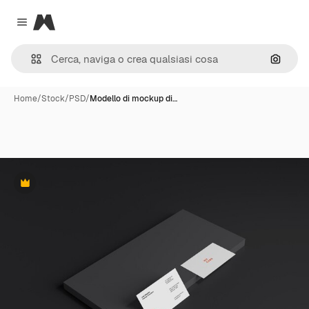
Magnific
Close menu
Cerca 
Home
/
Stock
/
PSD
/
Modello di mockup di…
Premium