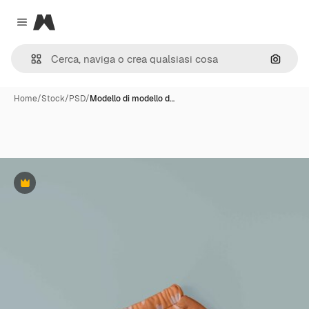
Magnific
Close menu
Cerca 
Home
/
Stock
/
PSD
/
Modello di modello d…
Premium