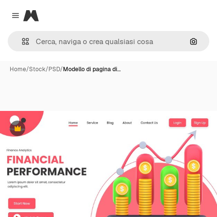
Magnific
Close menu
Cerca 
Home
/
Stock
/
PSD
/
Modello di pagina di…
Premium