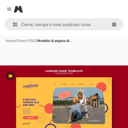
Magnific
Close menu
Cerca 
Home
/
Stock
/
PSD
/
Modello di pagina di…
Premium