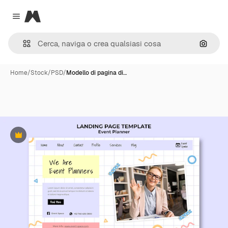
Magnific
Close menu
Cerca 
Home
/
Stock
/
PSD
/
Modello di pagina di…
Premium