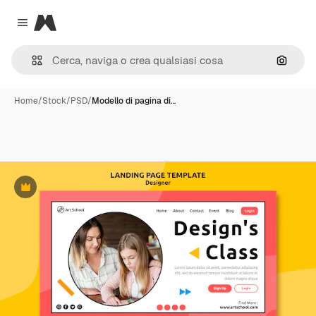
Magnific
Close menu
Cerca 
Home
/
Stock
/
PSD
/
Modello di pagina di…
Premium