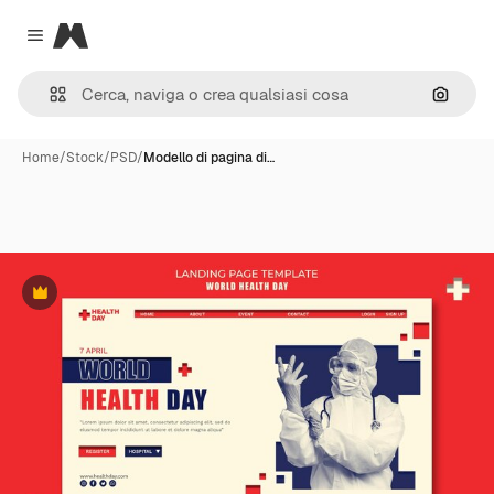
Magnific
Close menu
Cerca 
Home
/
Stock
/
PSD
/
Modello di pagina di…
Premium