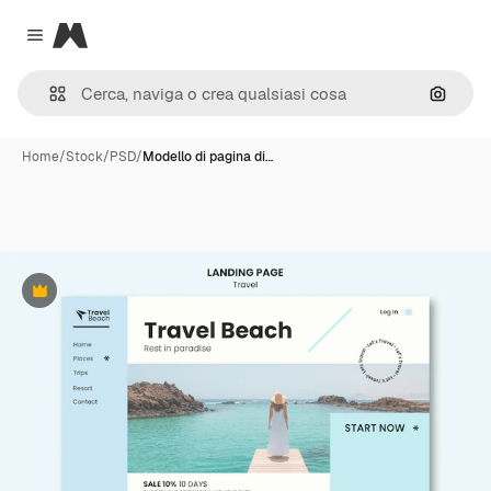
Magnific
Close menu
Cerca 
Home
/
Stock
/
PSD
/
Modello di pagina di…
Premium