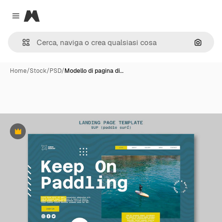
Magnific
Close menu
Cerca 
Home
/
Stock
/
PSD
/
Modello di pagina di…
Premium