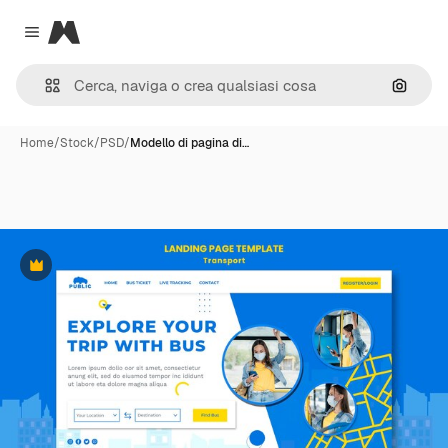
Magnific
Close menu
Cerca 
Home
/
Stock
/
PSD
/
Modello di pagina di…
Premium