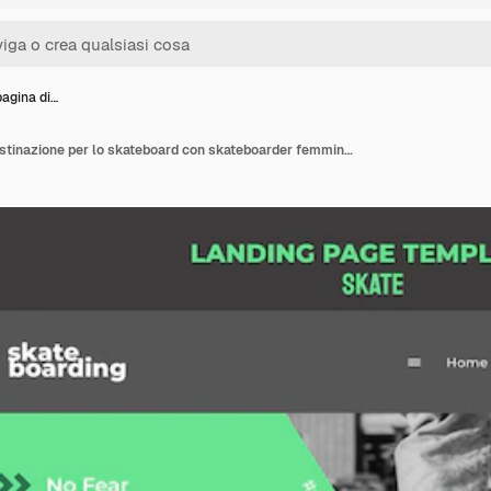
pagina di…
Modello di pagina di destinazione per lo skateboard con skateboarder femminile