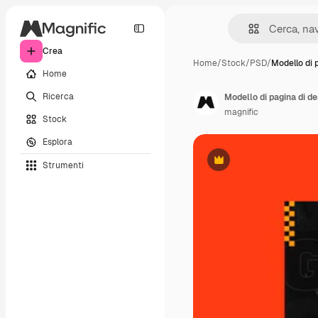
Crea
Home
/
Stock
/
PSD
/
Modello di 
Home
Ricerca
Modello di pagina di d
magnific
Stock
Esplora
Strumenti
Premium