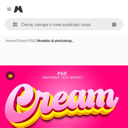
Magnific
Close menu
Cerca 
Home
/
Stock
/
PSD
/
Modello di photoshop…
Premium