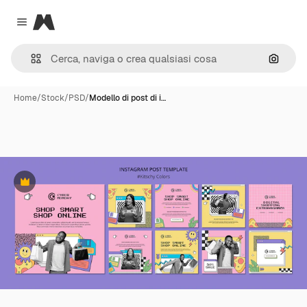
Magnific
Close menu
Cerca 
Home
/
Stock
/
PSD
/
Modello di post di i…
Premium