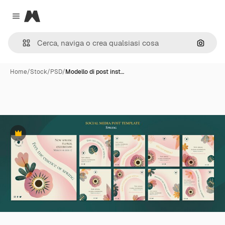
Magnific
Close menu
Cerca 
Home
/
Stock
/
PSD
/
Modello di post inst…
Premium