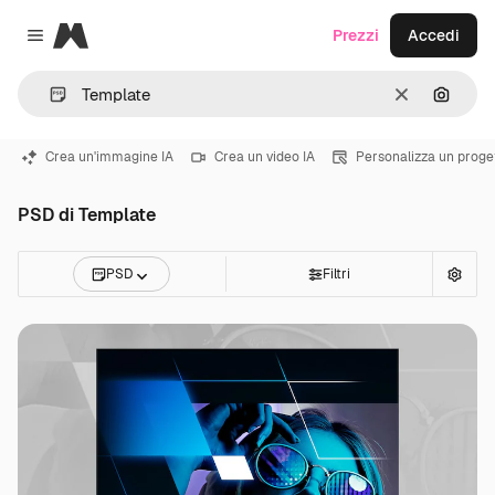
Magnific
Prezzi
Accedi
Close menu
Cancella
Cerca 
Crea un'immagine IA
Crea un video IA
Personalizza un proge
PSD di Template
PSD
Filtri