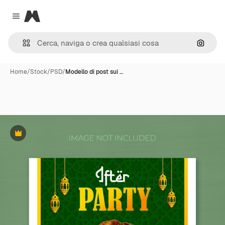
Magnific
Close menu
Cerca 
Home
/
Stock
/
PSD
/
Modello di post sui …
Premium