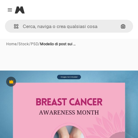
Magnific
Close menu
Cerca 
Home
/
Stock
/
PSD
/
Modello di post sui …
Premium