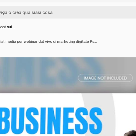
ost sui …
Modello di post sui social media per webinar dal vivo di marketing digitale Psd Premium