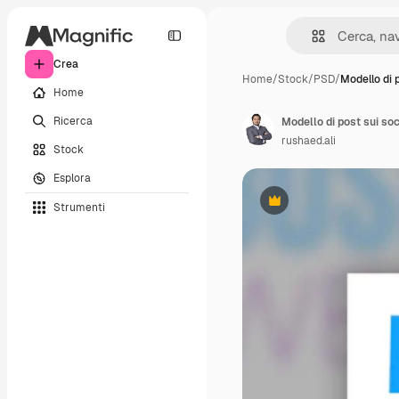
Crea
Home
/
Stock
/
PSD
/
Modello di p
Home
Ricerca
rushaed.ali
Stock
Esplora
Strumenti
Premium