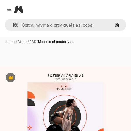
Magnific
Close menu
Cerca 
Home
/
Stock
/
PSD
/
Modello di poster ve…
Premium