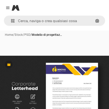
Magnific
Close menu
Cerca 
Home
/
Stock
/
PSD
/
Modello di progettaz…
Premium