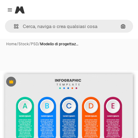
Magnific
Close menu
Cerca 
Home
/
Stock
/
PSD
/
Modello di progettaz…
Premium