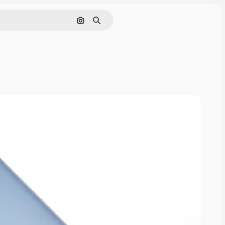
Cerca per immagine
Ricerca