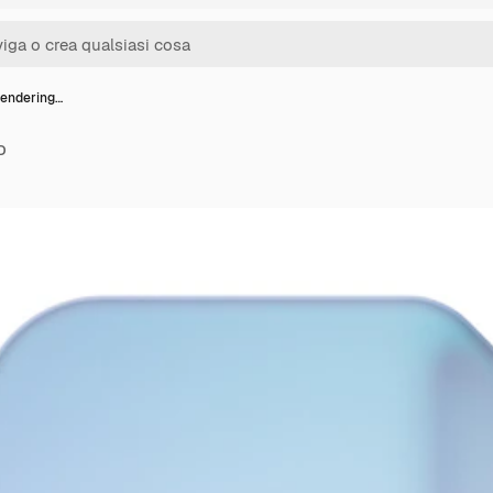
rendering…
D