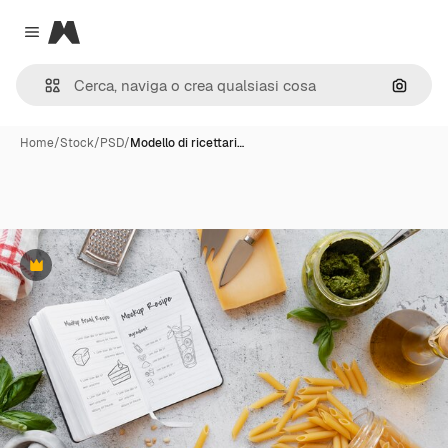
Magnific
Close menu
Cerca 
Home
/
Stock
/
PSD
/
Modello di ricettari…
Premium