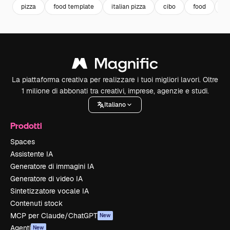
pizza
food template
italian pizza
cibo
food
fa
La piattaforma creativa per realizzare i tuoi migliori lavori. Oltre
1 milione di abbonati tra creativi, imprese, agenzie e studi.
Italiano
Prodotti
Spaces
Assistente IA
Generatore di immagini IA
Generatore di video IA
Sintetizzatore vocale IA
Contenuti stock
MCP per Claude/ChatGPT
New
Agenti
New