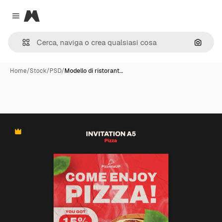
Magnific
Close menu
Cerca 
Home
/
Stock
/
PSD
/
Modello di ristorant…
Premium