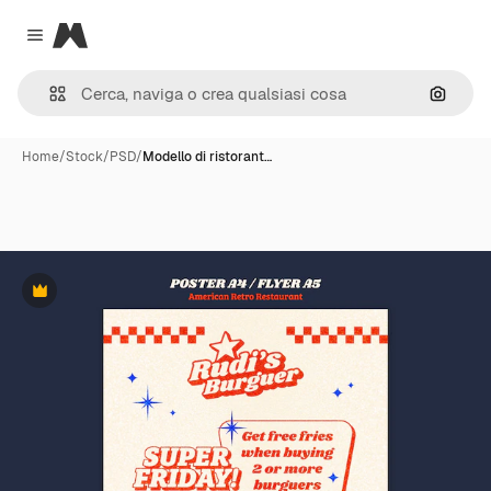
Magnific
Close menu
Cerca 
Home
/
Stock
/
PSD
/
Modello di ristorant…
Premium