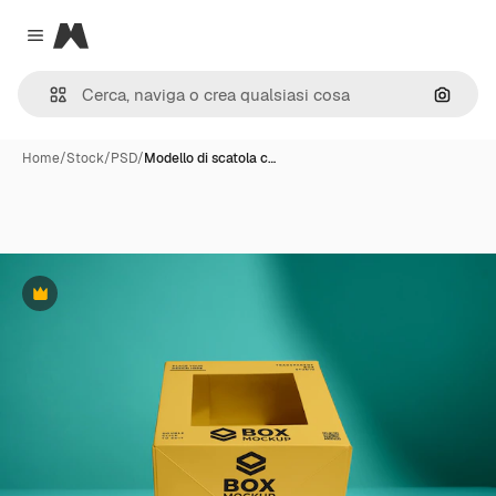
Magnific
Close menu
Cerca 
Home
/
Stock
/
PSD
/
Modello di scatola c…
Premium