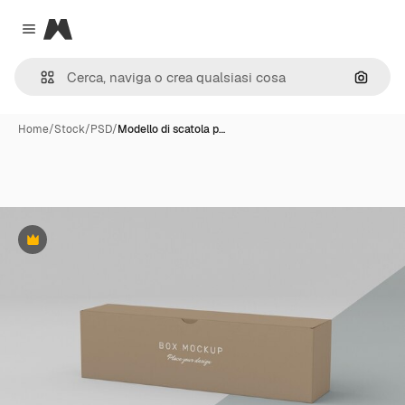
Magnific
Close menu
Cerca 
Home
/
Stock
/
PSD
/
Modello di scatola p…
Premium