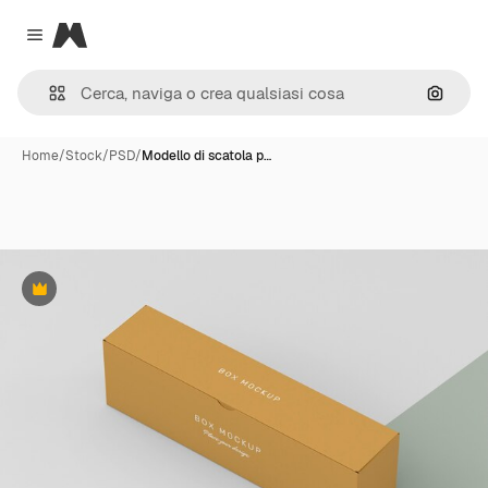
Magnific
Close menu
Cerca 
Home
/
Stock
/
PSD
/
Modello di scatola p…
Premium