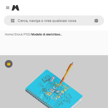
Magnific
Close menu
Cerca 
Home
/
Stock
/
PSD
/
Modello di sketchboo…
Premium