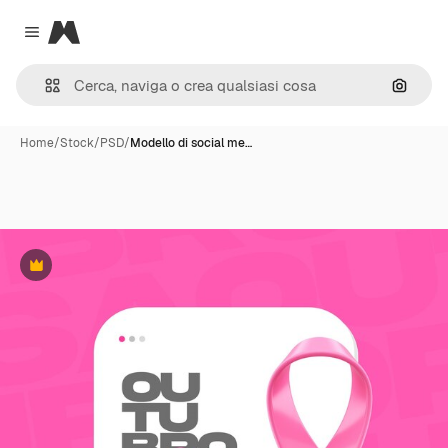
Magnific
Close menu
Cerca 
Home
/
Stock
/
PSD
/
Modello di social me…
Premium