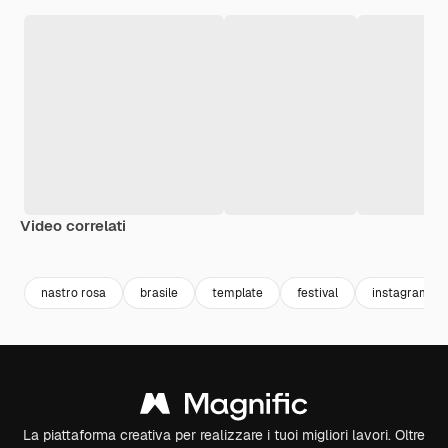
Video correlati
Premium
Premium
Premium
Premium
nastro rosa
brasile
template
festival
instagram po
La piattaforma creativa per realizzare i tuoi migliori lavori. Oltre