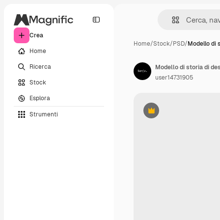
Crea
Home
/
Stock
/
PSD
/
Modello di s
Home
Ricerca
Modello di storia di de
user14731905
Stock
Esplora
Strumenti
Premium