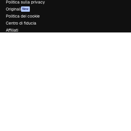
Politica sulla privacy
Originali
New
Politica dei cookie
Centro di fiducia
Affiliati
Aziende
Azienda
Prezzi
Chi siamo
Recensioni
Lavora con noi
Cerca tendenze
Blog
Eventi
Slidesgo
Vendi i tuoi contenuti
Sala stampa
Cerchi magnific.ai