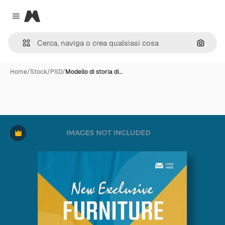
Magnific
Close menu
Cerca 
Home
/
Stock
/
PSD
/
Modello di storia di…
Premium