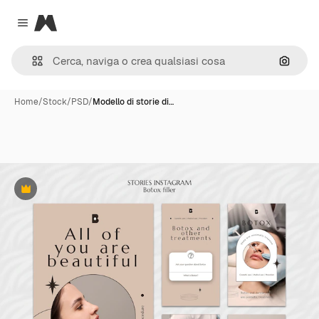
Magnific
Close menu
Cerca 
Home
/
Stock
/
PSD
/
Modello di storie di…
Premium