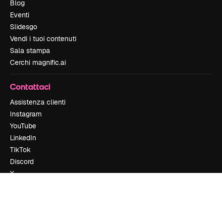
Blog
Eventi
Slidesgo
Vendi i tuoi contenuti
Sala stampa
Cerchi magnific.ai
Contattaci
Assistenza clienti
Instagram
YouTube
LinkedIn
TikTok
Discord
X
Reddit
Copyright © 2010-
2026
Freepik Company S.L.U.
Tutti i diritti riservati
.