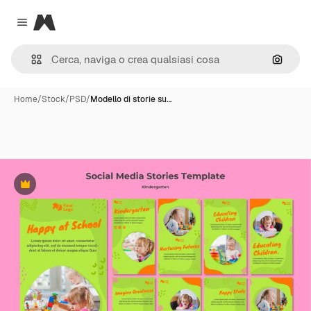
Magnific
Close menu
Cerca 
Home
/
Stock
/
PSD
/
Modello di storie su…
Premium