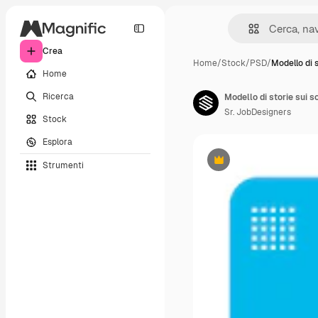
Crea
Home
/
Stock
/
PSD
/
Modello di 
Home
Ricerca
Modello di storie sui 
Sr. JobDesigners
Stock
Esplora
Strumenti
Premium