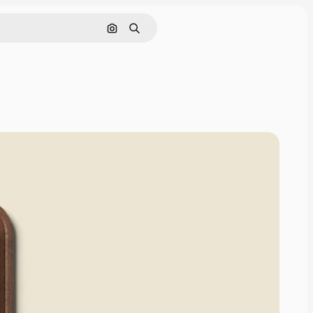
Cerca per immagine
Ricerca