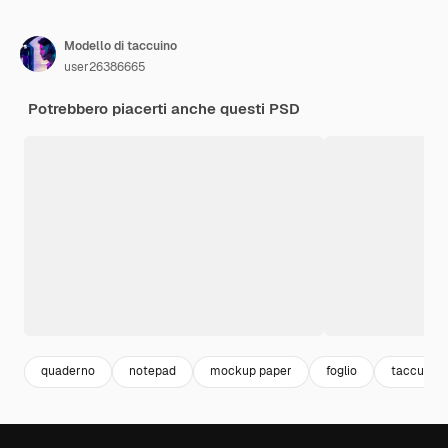
Modello di taccuino
user26386665
Potrebbero piacerti anche questi PSD
quaderno
notepad
mockup paper
foglio
taccuino