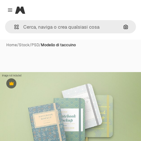
Magnific
Close menu
Cerca 
Home
/
Stock
/
PSD
/
Modello di taccuino
Premium