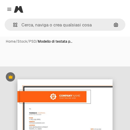
Magnific
Close menu
Cerca 
Home
/
Stock
/
PSD
/
Modello di testata p…
Premium