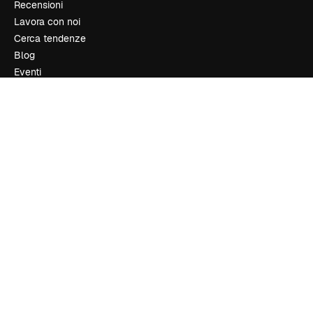
Recensioni
Lavora con noi
Cerca tendenze
Blog
Eventi
Slidesgo
Vendi i tuoi contenuti
Sala stampa
Cerchi magnific.ai
Contattaci
Assistenza clienti
Instagram
YouTube
LinkedIn
TikTok
Discord
X
Reddit