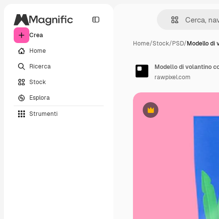
Crea
Home
/
Stock
/
PSD
/
Modello di 
Home
Ricerca
Modello di volantino co
rawpixel.com
Stock
Esplora
Strumenti
Premium