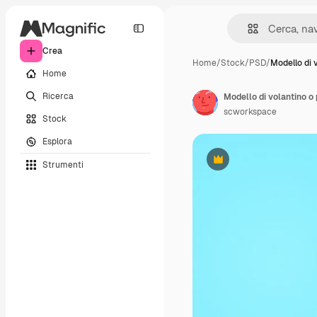
Crea
Home
/
Stock
/
PSD
/
Modello di 
Home
Ricerca
Modello di volantino o 
scworkspace
Stock
Esplora
Strumenti
Premium