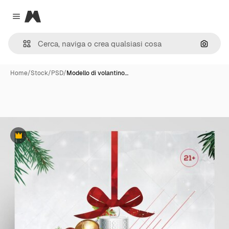
Magnific
Close menu
Cerca 
Home
/
Stock
/
PSD
/
Modello di volantino…
Premium