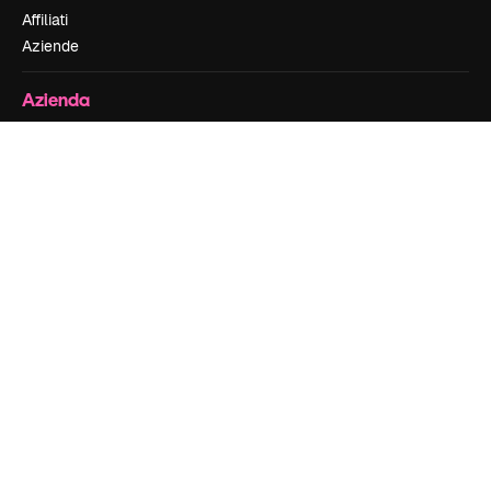
Affiliati
Aziende
Azienda
Prezzi
Chi siamo
Recensioni
Lavora con noi
Cerca tendenze
Blog
Eventi
Slidesgo
Vendi i tuoi contenuti
Sala stampa
Cerchi magnific.ai
Contattaci
Assistenza clienti