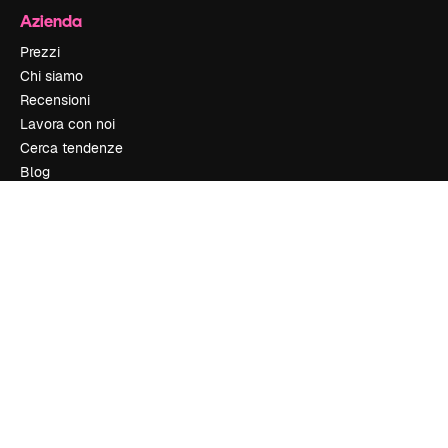
Azienda
Prezzi
Chi siamo
Recensioni
Lavora con noi
Cerca tendenze
Blog
Eventi
Slidesgo
Vendi i tuoi contenuti
Sala stampa
Cerchi magnific.ai
Contattaci
Assistenza clienti
Instagram
YouTube
LinkedIn