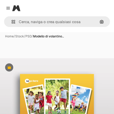
Magnific
Close menu
Cerca 
Home
/
Stock
/
PSD
/
Modello di volantino…
Premium