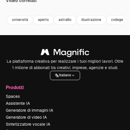
Video correlati
Premium
Premium
Premium
Premium
università
aperto
astratto
illustrazione
college
La piattaforma creativa per realizzare i tuoi migliori lavori. Oltre
1 milione di abbonati tra creativi, imprese, agenzie e studi.
Italiano
Prodotti
Spaces
Assistente IA
Generatore di immagini IA
Generatore di video IA
Sintetizzatore vocale IA