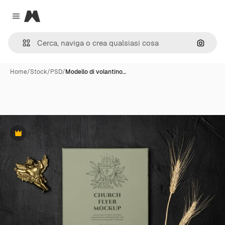
Magnific
Close menu
Cerca 
Home
/
Stock
/
PSD
/
Modello di volantino…
Premium