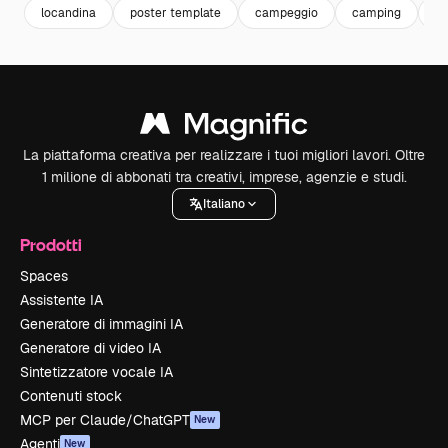
locandina
poster template
campeggio
camping
fl
La piattaforma creativa per realizzare i tuoi migliori lavori. Oltre
1 milione di abbonati tra creativi, imprese, agenzie e studi.
Italiano
Prodotti
Spaces
Assistente IA
Generatore di immagini IA
Generatore di video IA
Sintetizzatore vocale IA
Contenuti stock
MCP per Claude/ChatGPT
New
Agenti
New