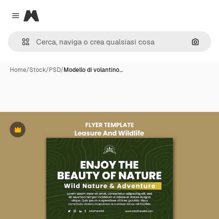
Magnific
Close menu
Cerca 
Home
/
Stock
/
PSD
/
Modello di volantino…
Premium