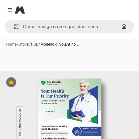
Magnific
Close menu
Cerca 
Home
/
Stock
/
PSD
/
Modello di volantino…
Premium